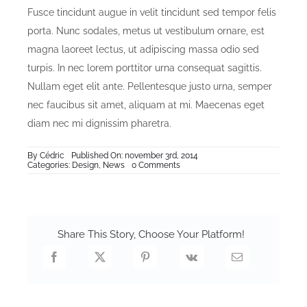
Fusce tincidunt augue in velit tincidunt sed tempor felis
porta. Nunc sodales, metus ut vestibulum ornare, est
magna laoreet lectus, ut adipiscing massa odio sed
turpis. In nec lorem porttitor urna consequat sagittis.
Nullam eget elit ante. Pellentesque justo urna, semper
nec faucibus sit amet, aliquam at mi. Maecenas eget
diam nec mi dignissim pharetra.
By
Cédric
Published On: november 3rd, 2014
on
Categories:
Design
,
News
0 Comments
Sed
Imperdiet
Fringilla
Share This Story, Choose Your Platform!